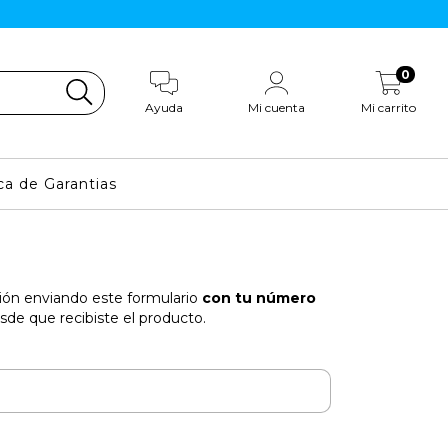
0
Ayuda
Mi cuenta
Mi carrito
ica de Garantias
ción enviando este formulario
con tu número
de que recibiste el producto.