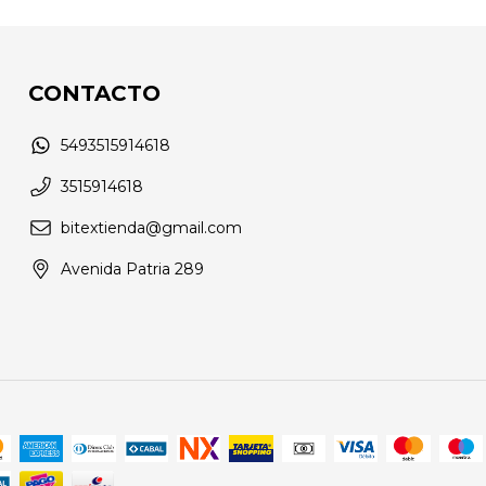
CONTACTO
5493515914618
3515914618
bitextienda@gmail.com
Avenida Patria 289