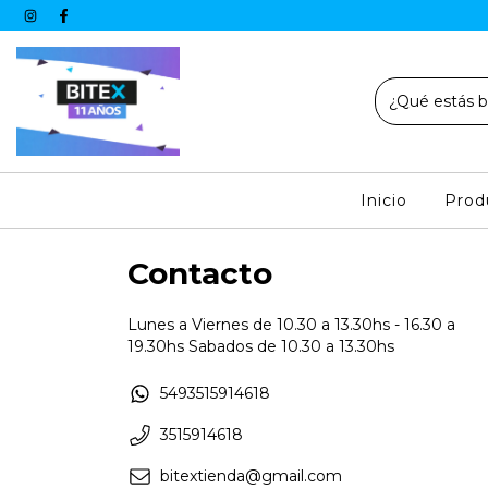
Inicio
Prod
Contacto
Lunes a Viernes de 10.30 a 13.30hs - 16.30 a
19.30hs Sabados de 10.30 a 13.30hs
5493515914618
3515914618
bitextienda@gmail.com