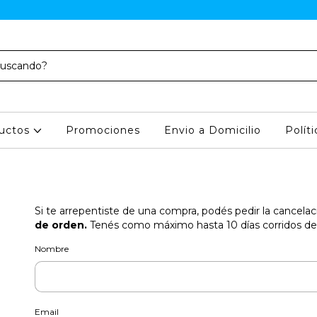
uctos
Promociones
Envio a Domicilio
Polít
Si te arrepentiste de una compra, podés pedir la cancela
de orden.
Tenés como máximo hasta 10 días corridos des
Nombre
Email