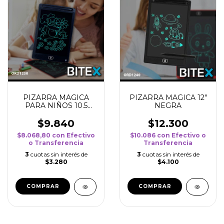
PIZARRA MAGICA
PIZARRA MAGICA 12"
PARA NIÑOS 10.5
NEGRA
PULGADAS
$9.840
$12.300
$8.068,80
con
Efectivo
$10.086
con
Efectivo o
o Transferencia
Transferencia
3
cuotas sin interés de
3
cuotas sin interés de
$3.280
$4.100