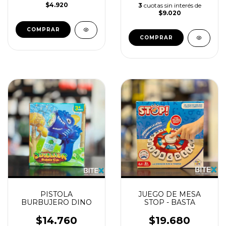
$4.920
3
cuotas sin interés de
$9.020
PISTOLA
JUEGO DE MESA
BURBUJERO DINO
STOP - BASTA
$14.760
$19.680