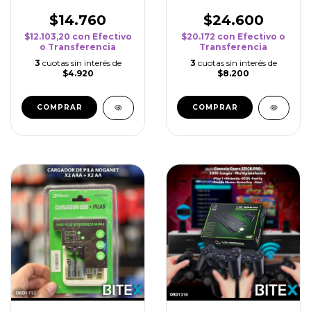
GALAXIA
IRONMAN
$14.760
$24.600
$12.103,20
con
Efectivo
$20.172
con
Efectivo o
o Transferencia
Transferencia
3
cuotas sin interés de
3
cuotas sin interés de
$4.920
$8.200