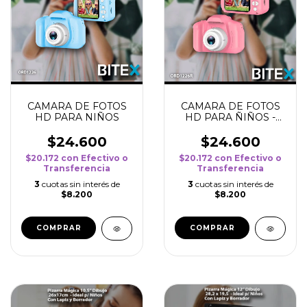
CAMARA DE FOTOS
CAMARA DE FOTOS
HD PARA NIÑOS
HD PARA ÑIÑOS -
ROSA
$24.600
$24.600
$20.172
con
Efectivo o
$20.172
con
Efectivo o
Transferencia
Transferencia
3
cuotas sin interés de
3
cuotas sin interés de
$8.200
$8.200