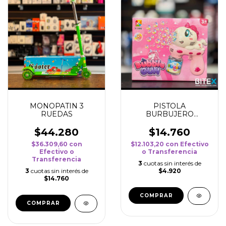
MONOPATIN 3
PISTOLA
RUEDAS
BURBUJERO
UNICORNIO
$44.280
$14.760
$36.309,60
con
$12.103,20
con
Efectivo
Efectivo o
o Transferencia
Transferencia
3
cuotas sin interés de
3
cuotas sin interés de
$4.920
$14.760