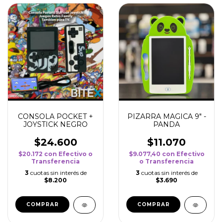
CONSOLA POCKET +
PIZARRA MAGICA 9" -
JOYSTICK NEGRO
PANDA
$24.600
$11.070
$20.172
con
Efectivo o
$9.077,40
con
Efectivo
Transferencia
o Transferencia
3
cuotas sin interés de
3
cuotas sin interés de
$8.200
$3.690