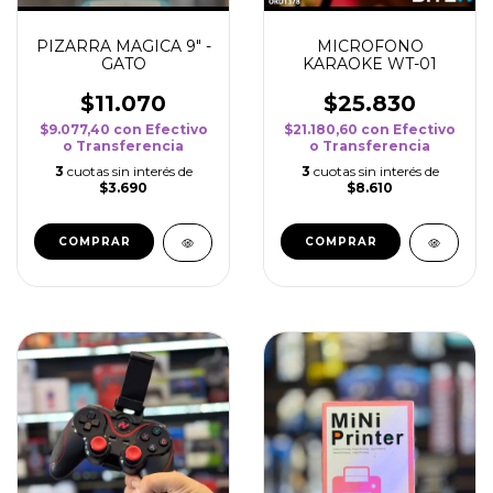
PIZARRA MAGICA 9" -
MICROFONO
GATO
KARAOKE WT-01
$11.070
$25.830
$9.077,40
con
Efectivo
$21.180,60
con
Efectivo
o Transferencia
o Transferencia
3
cuotas sin interés de
3
cuotas sin interés de
$3.690
$8.610