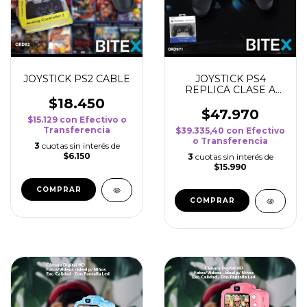
JOYSTICK PS2 CABLE
JOYSTICK PS4
REPLICA CLASE A
NEGRO
$18.450
$47.970
$15.129
con
Efectivo o
Transferencia
$39.335,40
con
Efectivo
o Transferencia
3
cuotas sin interés de
$6.150
3
cuotas sin interés de
$15.990