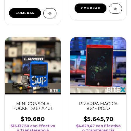
MINI CONSOLA
PIZARRA MAGICA
POCKET SUP AZUL
8.5" - ROJO
$19.680
$5.645,70
$16.137,60
con
Efectivo
$4.629,47
con
Efectivo
o Transferencia
o Transferencia