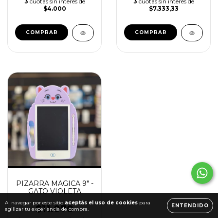
3
cuotas sin interés de
3
cuotas sin interés de
$4.000
$7.333,33
PIZARRA MAGICA 9" -
GATO VIOLETA
Al navegar por este sitio
aceptás el uso de cookies
para
ENTENDIDO
$11.070
agilizar tu experiencia de compra.