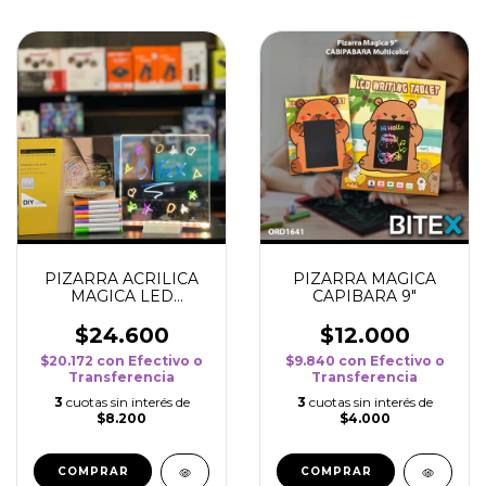
PIZARRA ACRILICA
PIZARRA MAGICA
MAGICA LED
CAPIBARA 9"
20X20CM
$24.600
$12.000
$20.172
con
Efectivo o
$9.840
con
Efectivo o
Transferencia
Transferencia
3
cuotas sin interés de
3
cuotas sin interés de
$8.200
$4.000