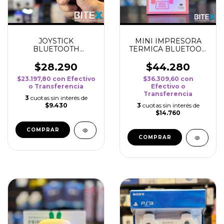
JOYSTICK
MINI IMPRESORA
BLUETOOTH
TERMICA BLUETOOH
CELULARES Y PC
- ROSA
$28.290
$44.280
$23.197,80
con
Efectivo
$36.309,60
con
o Transferencia
Efectivo o
Transferencia
3
cuotas sin interés de
$9.430
3
cuotas sin interés de
$14.760