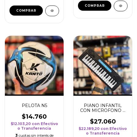
PELOTA N5
PIANO INFANTIL
CON MICROFONO A
PILA
$14.760
$27.060
$12.103,20
con
Efectivo
o Transferencia
$22.189,20
con
Efectivo
o Transferencia
3
cuotas sin interés de