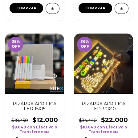
35
%
36
%
OFF
OFF
PIZARRA ACRILICA
PIZARRA ACRILICA
LED 15X15
LED 30X40
$12.000
$22.000
$18.450
$34.440
$9.840
con
Efectivo o
$18.040
con
Efectivo o
Transferencia
Transferencia