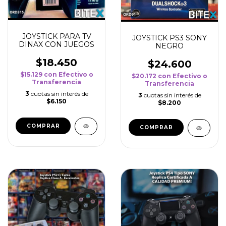
JOYSTICK PARA TV
JOYSTICK PS3 SONY
DINAX CON JUEGOS
NEGRO
$18.450
$24.600
$15.129
con
Efectivo o
$20.172
con
Efectivo o
Transferencia
Transferencia
3
cuotas sin interés de
3
cuotas sin interés de
$6.150
$8.200