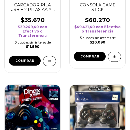
CARGADOR PILA
CONSOLA GAME
USB + 2 PILAS AA Y 2
STICK
PILAS AAA NOGA
$35.670
$60.270
$29.249,40
con
$49.421,40
con
Efectivo
Efectivo o
o Transferencia
Transferencia
3
cuotas sin interés de
3
cuotas sin interés de
$20.090
$11.890