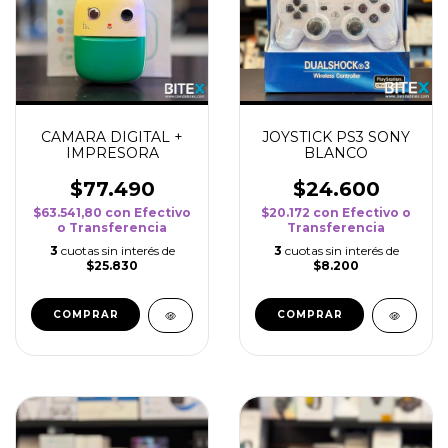
CAMARA DIGITAL +
JOYSTICK PS3 SONY
IMPRESORA
BLANCO
$77.490
$24.600
$63.541,80
con
Efectivo
$20.172
con
Efectivo o
o Transferencia
Transferencia
3
cuotas sin interés de
3
cuotas sin interés de
$25.830
$8.200