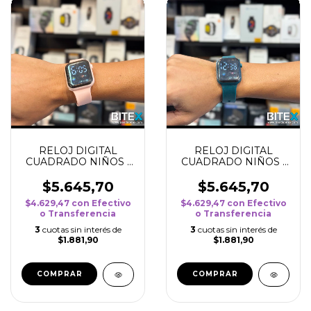
RELOJ DIGITAL
RELOJ DIGITAL
CUADRADO NIÑOS -
CUADRADO NIÑOS -
ROSA
VERDE
$5.645,70
$5.645,70
$4.629,47
con
Efectivo
$4.629,47
con
Efectivo
o Transferencia
o Transferencia
3
cuotas sin interés de
3
cuotas sin interés de
$1.881,90
$1.881,90