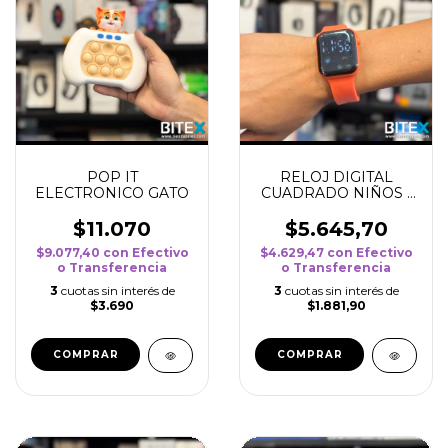
POP IT
RELOJ DIGITAL
ELECTRONICO GATO
CUADRADO NIÑOS -
NARANJA
$11.070
$5.645,70
$9.077,40
con
Efectivo
$4.629,47
con
Efectivo
o Transferencia
o Transferencia
3
cuotas sin interés de
3
cuotas sin interés de
$3.690
$1.881,90