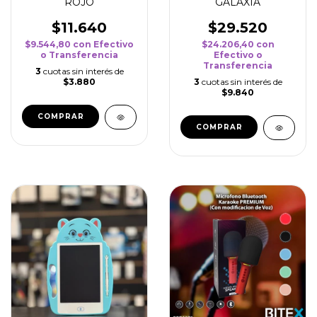
ROJO
GALAXIA
$11.640
$29.520
$9.544,80
con
Efectivo
$24.206,40
con
o Transferencia
Efectivo o
Transferencia
3
cuotas sin interés de
$3.880
3
cuotas sin interés de
$9.840